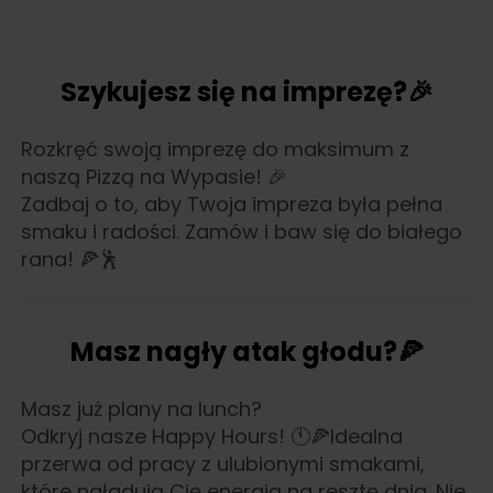
Szykujesz się na imprezę?🎉
Rozkręć swoją imprezę do maksimum z
naszą Pizzą na Wypasie! 🎉
Zadbaj o to, aby Twoja impreza była pełna
smaku i radości. Zamów i baw się do białego
rana! 🍕🕺
Masz nagły atak głodu?🍕
Masz już plany na lunch?
Odkryj nasze Happy Hours! 🕚🍕Idealna
przerwa od pracy z ulubionymi smakami,
które naładują Cię energią na resztę dnia. Nie