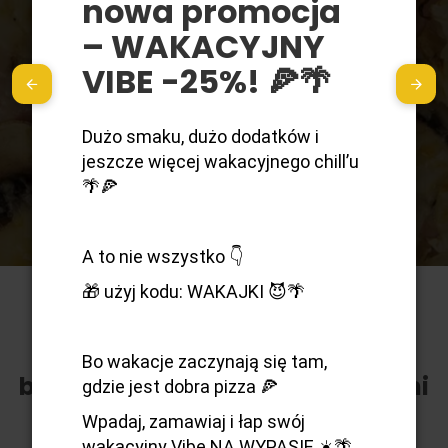
nowa promocja
Przyjdź do nas i przekonaj
– WAKACYJNY
się jaka dobra może być pizza
VIBE -25%! 🍕🌴
Dużo smaku, dużo dodatków i
jeszcze więcej wakacyjnego chill’u
Zamów teraz
🌴🍕
A to nie wszystko 👇
🎁 użyj kodu: WAKAJKI 😈🌴
Nie czekaj na specjalną okazję,
Bo wakacje zaczynają się tam,
by rozkoszować się wyjątkowymi
gdzie jest dobra pizza 🍕
smakami !
Wpadaj, zamawiaj i łap swój
wakacyjny Vibe NA WYPASIE ☀️🌴