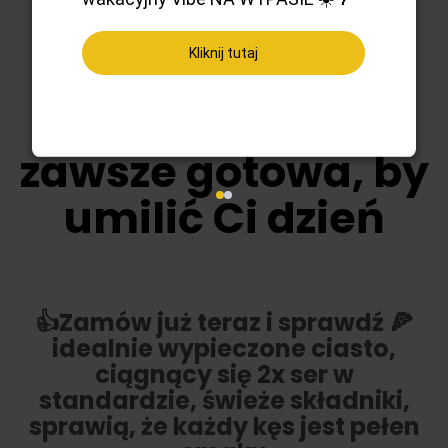
Kliknij tutaj
Nasza Pizza Na
Wypasie jest
zawsze gotowa, by
umilić Ci dzień
👍Zamów już teraz i sprawdź 🍕
idealnie wypieczone ciasto,
ciągnący się 2x ser w
standardzie, świeże składniki,
sprawią, że każdy kęs jest pełen