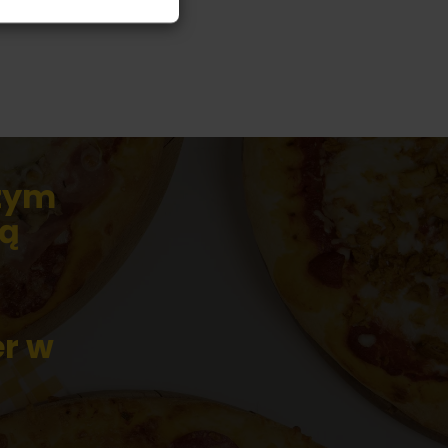
szym
ką
er w