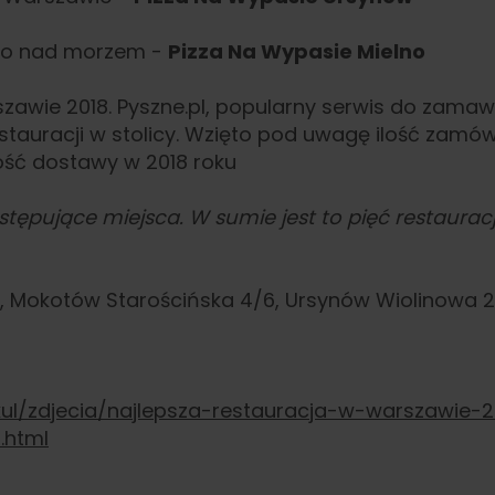
ego nad morzem -
Pizza Na Wypasie Mielno
zawie 2018. Pyszne.pl, popularny serwis do zamaw
stauracji w stolicy. Wzięto pod uwagę ilość zamówi
kość dostawy w 2018 roku
tępujące miejsca. W sumie jest to pięć restauracji,
, Mokotów Starościńska 4/6, Ursynów Wiolinowa 
kul/zdjecia/najlepsza-restauracja-w-warszawie-
.html