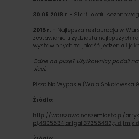
30.06.2018 r
. - Start lokalu sezonow
2018 r.
- Najlepsza restauracja w Wars
zestawienie trzydziestu najlepszych re
wystawionych za jakość jedzenia i ja
Gdzie na pizzę? Użytkownicy podali nas
sieci.
Pizza Na Wypasie (Wola Sokołowska 9
Źródło:
http://warszawa.naszemiasto.pl/arty
pl,4905534,artgal,37355492,t,id,tm,zid
Źródło
: