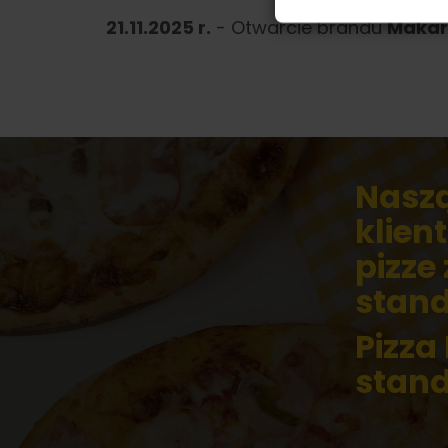
21.11.2025 r.
- Otwarcie brandu
Makar
Naszą
klien
pizze
stand
Pizza
stand