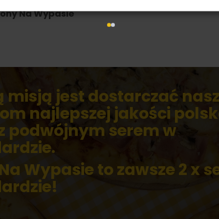
ony Na Wypasie
 misją jest dostarczać na
tom najlepszej jakości pols
 z podwójnym serem w
ardzie.
 Na Wypasie to zawsze 2 x s
ardzie!