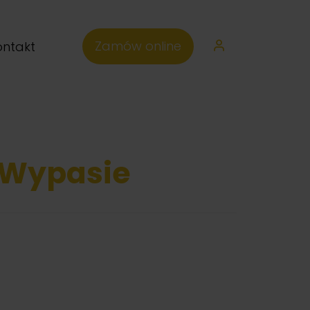
Zamów online
ontakt
 Wypasie