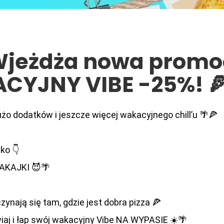
Wjeżdża nowa promo
CYJNY VIBE -25%! 
żo dodatków i jeszcze więcej wakacyjnego chill’u 🌴🍕
ko 👇
acje@pizzanawypa
WAKAJKI 😈🌴
sz jeśli Twoje zamówienie nie spełnia Twoich ocze
ynają się tam, gdzie jest dobra pizza 🍕
aj i łap swój wakacyjny Vibe NA WYPASIE ☀️🌴