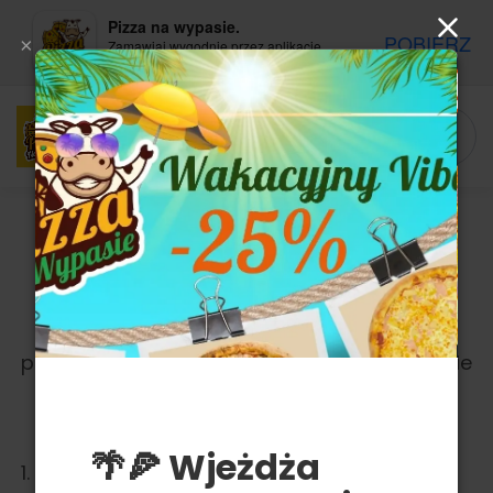
Pizza na wypasie.
POBIERZ
×
Zamawiaj wygodnie przez aplikację
mobilną
REGULAMIN ŚWIADCZENIA USŁUG DROGĄ
ELEKTRONICZNĄ
za pośrednictwem serwisu
pizzanawypasie.eu i aplikacji Pizza na wypasie
(obowiązuje od dnia 01 lipca 2024 r.)
§ 1. Postanowienia ogólne
🌴🍕 Wjeżdża
1. Regulamin określa zasady świadczenia