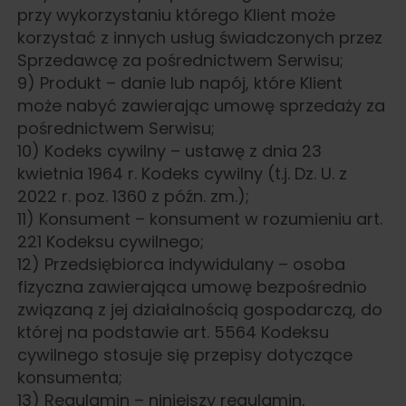
przy wykorzystaniu którego Klient może
korzystać z innych usług świadczonych przez
Sprzedawcę za pośrednictwem Serwisu;
9) Produkt – danie lub napój, które Klient
może nabyć zawierając umowę sprzedaży za
pośrednictwem Serwisu;
10) Kodeks cywilny – ustawę z dnia 23
kwietnia 1964 r. Kodeks cywilny (t.j. Dz. U. z
2022 r. poz. 1360 z późn. zm.);
11) Konsument – konsument w rozumieniu art.
221 Kodeksu cywilnego;
12) Przedsiębiorca indywidulany – osoba
fizyczna zawierająca umowę bezpośrednio
związaną z jej działalnością gospodarczą, do
której na podstawie art. 5564 Kodeksu
cywilnego stosuje się przepisy dotyczące
konsumenta;
13) Regulamin – niniejszy regulamin,